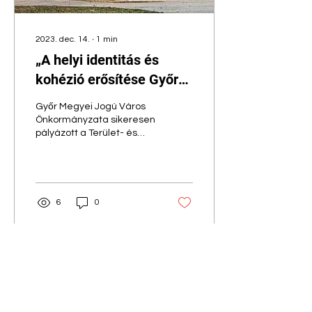
2023. dec. 14.
∙
1
min
„A helyi identitás és
kohézió erősítése Győr
városában” c. projekt
Győr Megyei Jogú Város
hatásai, lebonyolítása
Önkormányzata sikeresen
pályázott a Terület- és
Településfejlesztési
Operatív Programban „A
helyi identitás és...
6
0