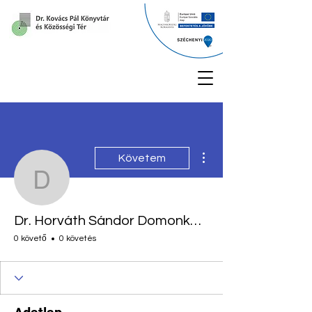
További műveletek
Követem
Dr. Horváth Sándor Dom
Dr. Horváth Sándor Domonkos igazgató
0 követő
0 követés