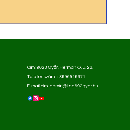
kenysége 2
Cím: 9023 Győr, Herman O. u. 22.
kenysége
Telefonszám: +3696516671
rész közösségei
E-mail cím:
admin@top692gyor.hu