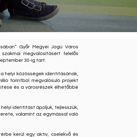
rosában” Győr Megyei Jogú Város
szakmai megvalósításért felelős
eptember 30-ig tart.
n a helyi közösségek identitásának,
lió forintból megvalósuló projekt
ősítése és a városrészek élhetőbbé
elyi identitást ápoljuk, fejlesszük,
merete, valamint az egymással való
érbe kerül egy aktív, cselekvő és