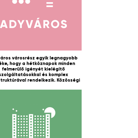
áros városrész egyik legnagyobb
éke, hogy a hétköznapok minden
felmerülő igényét kielégítő
szolgáltatásokkal és komplex
struktúrával rendelkezik. Közösségi
 az Adyvárosi-tó melletti park, a
Barátságpark.