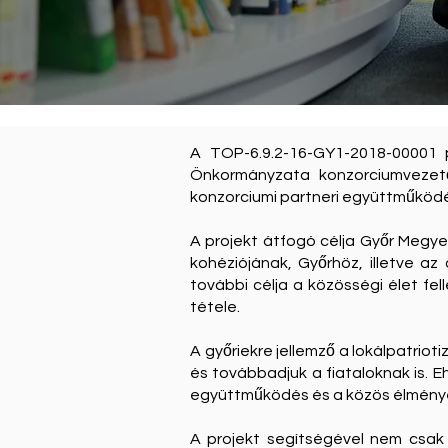
A TOP-6.9.2-16-GY1-2018-00001 p
Önkormányzata konzorciumvezető
konzorciumi partneri együttműködé
A projekt átfogó célja Győr Megyei
kohéziójának, Győrhöz, illetve az
további célja a közösségi élet fel
tétele.
A győriekre jellemző a lokálpatrioti
és továbbadjuk a fiataloknak is. 
együttműködés és a közös élménye
A projekt segítségével nem csak 