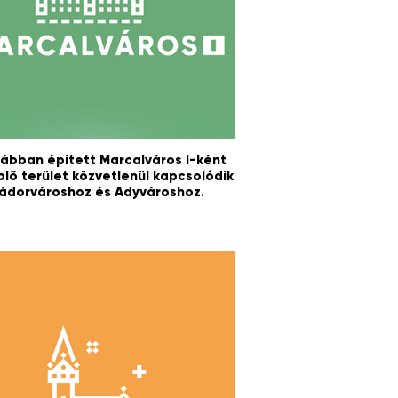
rábban épített Marcalváros I-ként
plő terület közvetlenül kapcsolódik
ádorvároshoz és Adyvároshoz.