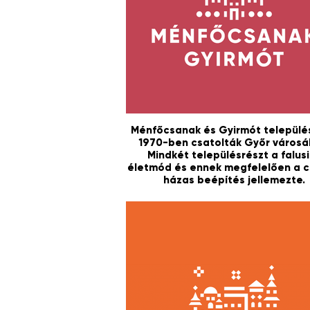
Ménfőcsanak és Gyirmót települé
1970-ben csatolták Győr városá
Mindkét településrészt a falus
életmód és ennek megfelelően a c
házas beépítés jellemezte.