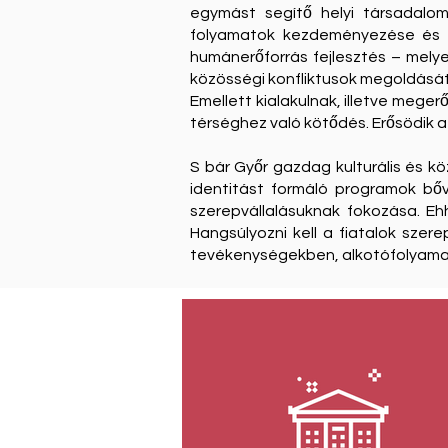
egymást segítő helyi társadalo
folyamatok kezdeményezése és m
humánerőforrás fejlesztés – melye
közösségi konfliktusok megoldását
Emellett kialakulnak, illetve mege
térséghez való kötődés. Erősödik a
S bár Győr gazdag kulturális és k
identitást formáló programok bőv
szerepvállalásuknak fokozása. Ehh
Hangsúlyozni kell a fiatalok szer
tevékenységekben, alkotófolyamat