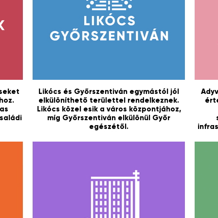
seket
Likócs és Győrszentiván egymástól jól
Adyv
hoz.
elkülöníthető területtel rendelkeznek.
ért
ias
Likócs közel esik a város központjához,
saládi
míg Győrszentiván elkülönül Győr
egészétől.
infra
tér