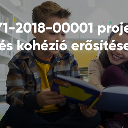
Y1-2018-00001 proj
 és kohézió erősítés