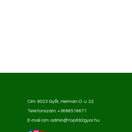
Cím: 9023 Győr, Herman O. u. 22.
Telefonszám: +3696516671
E-mail cím:
admin@top692gyor.hu