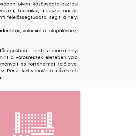
sában olyan közösségfejlesztési
zeti, technikai, módszertani és
i felelősségtudata, segíti a helyi
identitás, valamint a településhez,
etőségekben – fontos lenne a helyi
mint a városrészek életében való
ományait és történelmét felölelve.
z. Részt kell venniük a művészeti
.