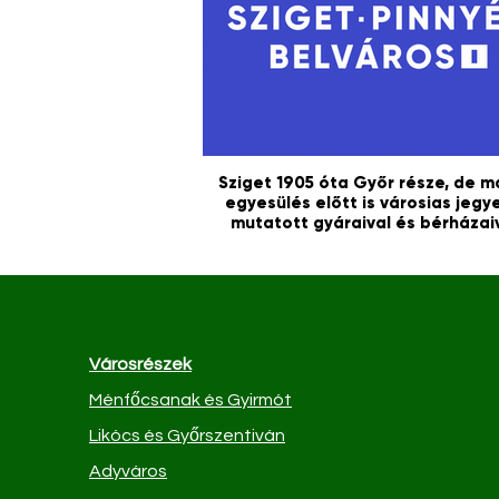
Sziget 1905 óta Győr része, de m
egyesülés előtt is városias jegy
mutatott gyáraival és bérházaiv
Városrészek
Ménfőcsanak és Gyirmót
Likócs és Győrszentiván
Adyváros