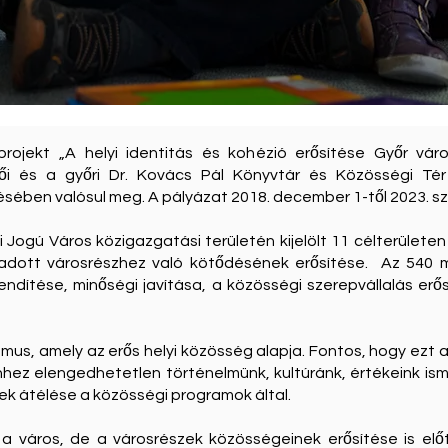
rojekt „A helyi identitás és kohézió erősítése Győr vá
i és a győri Dr. Kovács Pál Könyvtár és Közösségi Tér 
sében valósul meg. A pályázat 2018. december 1-től 2023. sz
 Jogú Város közigazgatási területén kijelölt 11 célterülete
 adott városrészhez való kötődésének erősítése. Az 540 mil
lendítése, minőségi javítása, a közösségi szerepvállalás er
zmus, amely az erős helyi közösség alapja. Fontos, hogy ezt a h
Ehhez elengedhetetlen történelmünk, kultúránk, értékeink is
k átélése a közösségi programok által.
a város, de a városrészek közösségeinek erősítése is előt