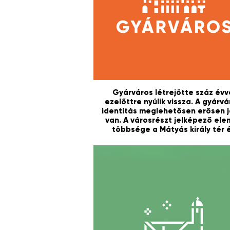
Gyárváros létrejötte száz évv
ezelőttre nyúlik vissza. A gyárvá
identitás meglehetősen erősen j
van. A városrészt jelképező el
többsége a Mátyás király tér 
környékéhez, a városrész szívé
köthető.