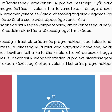
m működésének érdekében. A projekt részcélja Győr váro
egvalósítása – valamint a folyamatokat támogató szerve
k eredményeként fejlődik a közösség tagjainak egymás iránt
 és az önálló cselekvési képességek erősítését.
rősödnek a szükséges kompetenciák, az önkéntesség, a helyi 
 társadalmi aktivitás, a közösségi együttműködés.
özösségi infrastruktúrában és programokban, sportolási leh
ítése, a lakosság kultúrára való vágyának növelése, vala
ez bővíteni kell a kulturális kínálatot a városrészek hagy
epét is: bevonásuk elengedhetetlen a projekt sikerességéhe
okban, közösségi életben, valamint kulturális programokban