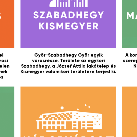
el
Győr-Szabadhegy Győr egyik
A ko
rosi
városrésze. Területe az egykori
szere
elen
Szabadhegy, a József Attila lakótelep és
N
emek
Kismegyer valamikori területére terjed ki.
és
hez