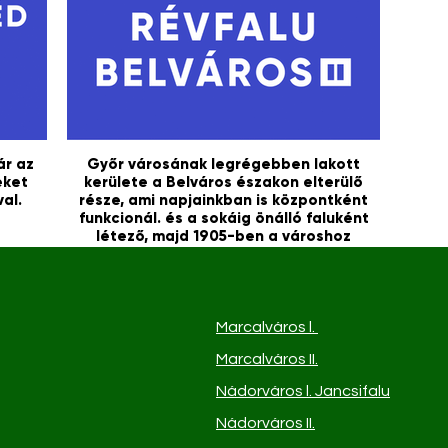
ár az
Győr városának legrégebben lakott
eket
kerülete a Belváros északon elterülő
al.
része, ami napjainkban is központként
funkcionál. és a sokáig önálló faluként
létező, majd 1905-ben a városhoz
csatolt Révfalu.
Marcalváros l.
Marcalváros II.
Nádorváros
l. Jancsifalu
Nádorváros
II.