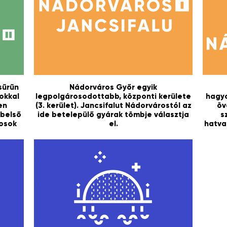
sűrűn
Nádorváros Győr egyik
okkal
legpolgárosodottabb, központi kerülete
hagyo
en
(3. kerület). Jancsifalut Nádorvárostól az
öv
 belső
ide betelepülő gyárak tömbje választja
s
kosok
el.
hatva