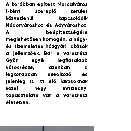
A korábban épített Marcalváros
I-ként szereplő terület
közvetlenül kapcsolódik
Nádorvároshoz és Adyvároshoz.
A beépítettségére
meglehetősen homogén, a négy-
és tízemeletes házgyári lakások
a jellemzőek. Bár a városrész
Győr egyik legfiatalabb
városrésze, azonban a
legkorábban beköltöző és
jelenleg is itt élő lakosoknak
közel négy évtizednyi
tapasztalata van a városrész
életében.