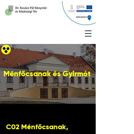
Ménfőcsanak és Gyirmót
C02 Ménfőcsanak,