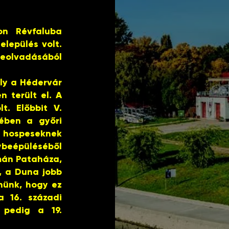
on Révfaluba
elepülés volt.
zeolvadásából
ely a Hédervár
n terült el. A
t. Előbbit V.
elében a győri
ospeseknek
ybeépüléséből
amán Pataháza,
e, a Duna jobb
znünk, hogy ez
 16. századi
 pedig a 19.