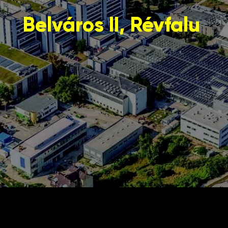
Belváros II, Révfalu