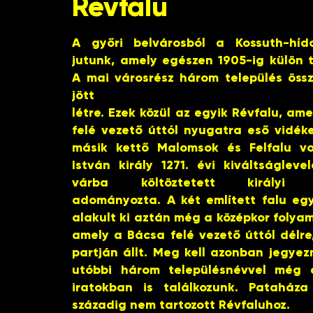
Révfalu
A győri belvárosból a Kossuth-híd
jutunk, amely egészen 1905-ig külön t
A mai városrész három település öss
jött
létre. Ezek közül az egyik Révfalu, am
felé vezető úttól nyugatra eső vidéke
másik kettő Malomsok és Felfalu vol
István király 1271. évi kiváltságlev
várba költöztetett királyi h
adományozta. A két említett falu eg
alakult ki aztán még a középkor foly
amely a Bácsa felé vezető úttól délr
partján állt. Meg kell azonban jegye
utóbbi három településnévvel még a
iratokban is találkozunk. Pataháza
századig nem tartozott Révfaluhoz.