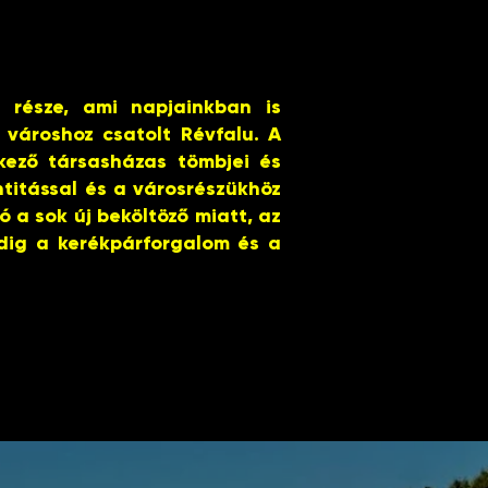
 része, ami napjainkban is
 városhoz csatolt Révfalu. A
kező társasházas tömbjei és
ntitással és a városrészükhöz
 a sok új beköltöző miatt, az
dig a kerékpárforgalom és a