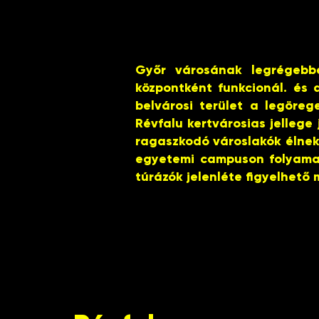
Győr városának legrégebbe
központként funkcionál. és 
belvárosi terület a legöre
Révfalu kertvárosias jellege
ragaszkodó városlakók élnek.
egyetemi campuson folyamat
túrázók jelenléte figyelhető 