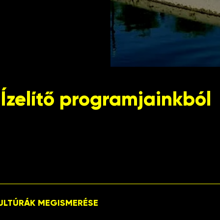
Ízelítő programjainkból
ségfejlesztési utcaszínházi program Széchenyi tér 2021. o
jához kapcsolódóan a „Zeng a tér” című utcaszínházi elő
 KULTÚRÁK MEGISMERÉSE
ban élt, átutazott, híres, ismert és kevésbé ismert személy
ulás kicsiknek - nagyoknak egyaránt. A társulat tagjai egy