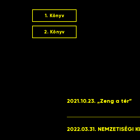
1. Könyv
2. Könyv
2021.10.23. „Zeng a tér”
„Zeng a tér” szabadtéri közös
lépésének 750 éves évforduló
2022.03.31. NEMZETISÉGI
történetéről, valamint a város
visszatekintés és játékos tan