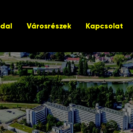
ldal
Városrészek
Kapcsolat