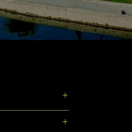
któber 23. Győr városi rangra
adás Győr 750 éves
eiről szólt. Méltó
mást váltották a produkció