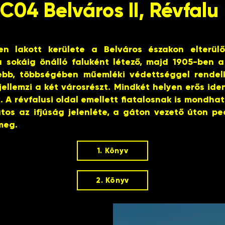
C04 Belváros II, Révfalu
n lakott kerülete a Belváros északon elterülő
a sokáig önálló faluként létező, majd 1905-ben a
gebb, többségében műemléki védettséggel rendel
 jellemzi a két városrészt. Mindkét helyen erős ide
 A révfalusi oldal emellett fiatalosnak is mondható
os az ifjúság jelenléte, a gáton vezető úton pe
meg.
1. Könyv
2. Könyv